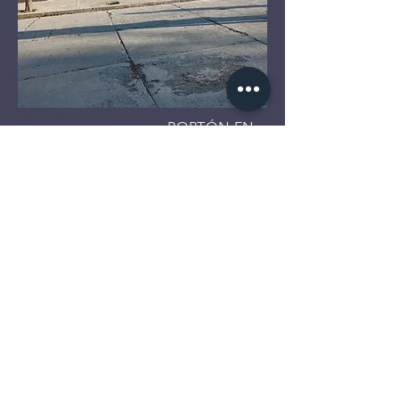
PORTÓN EN
PANEL AMERICANO REFORZADO
AL SER UN PORTÓN ASCENDETE
LA MEJOR OPCIÓN ES INSTALAR
UN PANEL REFORZADO, EL CUAL
SOLO ENCONTRARÁ CON
NOSOTROS, PUES ESTO LE
EVITARÁ PROBLEMAS A FUTURO.